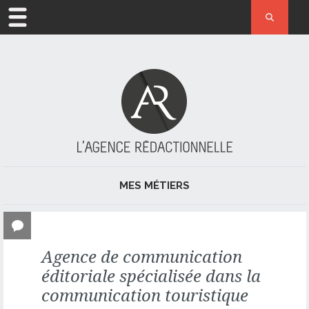
ACCUEIL
MÉTIER
L’AGENCE
ACTUALITÉ
MES MÉTIERS
RÉFÉRENCES
JOURNALISME ET PRESSE
CONTACT
Agence de communication
RÉDACTION
éditoriale spécialisée dans la
RÉDACTION WEB ET RÉFÉRENCEMENT NATUREL
communication touristique