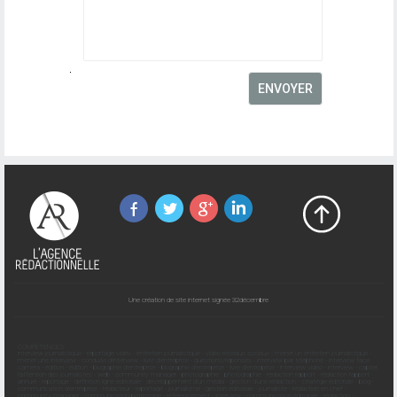
Une création de site internet signée 32décembre
COMPÉTENCES
interview journalistique
-
reportage vidéo
-
entretien journalistique
-
vidéo réseaux sociaux
-
mener un entretien journalistique
-
mener une interview
-
conduite d'interview
-
livre d'entreprise
-
questions/réponses
-
interview par téléphone
-
interview face
caméra
-
édition
-
édition
-
biographie d'entreprise
-
biographie d'entreprise
-
livre d'entreprise
-
interview vidéo
-
interview
-
capter
l'attention des journalistes
-
web
-
community manager
-
photographie
-
photographie
-
rédaction rapport
-
rédaction rapport
annuel
-
reportage
-
définition ligne éditoriale
-
développement d'un média
-
gestion d'une rédaction
-
stratégie éditoriale
-
blog
-
communication d'entreprise
-
rédacteur
-
reportage
-
journalisme
-
gestion éditoriale
-
journaliste
-
rédaction en chef
-
community manager
-
communication patrimoine
-
référencement
-
interview
-
communication éditoriale
-
rédaction
-