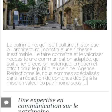
ÉDITION
Le patrimoine, qu’il soit culturel, historique
ou architectural, constitue une richesse
inestimable. Le faire connaître et le valoriser
nécessite une communication adaptée, qui
sait allier précision historique, émotion et
attrait pour le public. Au sein de l’Agence
Rédactionnelle, nous sommes spécialisés
dans la rédaction de contenus dédiés à la
mise en valeur du patrimoine sous […]
Une expertise en
communication sur le
patrimoine