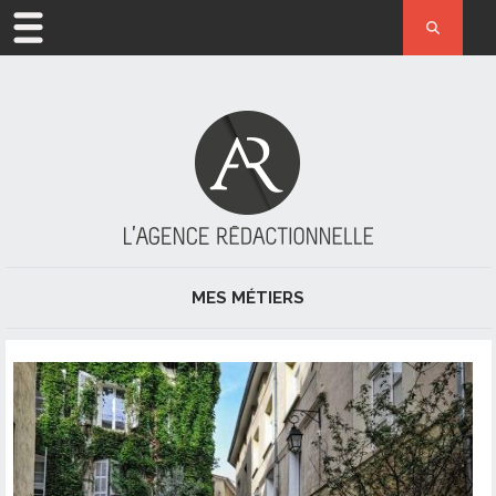
ACCUEIL
MÉTIER
L’AGENCE
ACTUALITÉ
MES MÉTIERS
RÉFÉRENCES
JOURNALISME ET PRESSE
CONTACT
RÉDACTION
RÉDACTION WEB ET RÉFÉRENCEMENT NATUREL