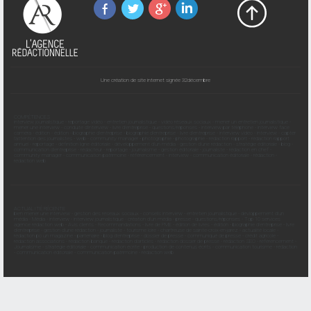
Une création de site internet signée 32décembre
COMPÉTENCES
interview journalistique
-
reportage vidéo
-
entretien journalistique
-
vidéo réseaux sociaux
-
mener un entretien journalistique
-
mener une interview
-
conduite d'interview
-
livre d'entreprise
-
questions/réponses
-
interview par téléphone
-
interview face
caméra
-
édition
-
édition
-
biographie d'entreprise
-
biographie d'entreprise
-
livre d'entreprise
-
interview vidéo
-
interview
-
capter
l'attention des journalistes
-
web
-
community manager
-
photographie
-
photographie
-
rédaction rapport
-
rédaction rapport
annuel
-
reportage
-
définition ligne éditoriale
-
développement d'un média
-
gestion d'une rédaction
-
stratégie éditoriale
-
blog
-
communication d'entreprise
-
rédacteur
-
reportage
-
journalisme
-
gestion éditoriale
-
journaliste
-
rédaction en chef
-
community manager
-
communication patrimoine
-
référencement
-
interview
-
communication éditoriale
-
rédaction
-
rédaction web
ACTUALITÉ RÉCENTE
bien mener une interview
-
gestion des réseaux sociaux
-
conseils interview
-
entretien journalistique
-
dévloppement d'un
média
-
Média
-
interview
-
interview journalistique
-
création d'un média
-
presse
-
questions/réponses
-
Top 10 services
agence rédaction web
-
Avis clients
-
Recommandations
-
livre de PME
-
édition de livres
-
édition
-
biographie d'entreprise
-
livre
d'entreprise
-
gestion d'une rédaction
-
journaliste
-
tourisme loire
-
chartreuse de sainte-croix-en-jarez
-
actualité locale
-
rédaction po un magazine
-
partenaire
-
blog d'entreprise
-
dossier de presse
-
communiqué de presse
-
crédit agricole
-
rédaction associations
-
rédaction banque
-
rédaction d'articles
-
rédaction dossier de presse
-
rédaction SEO
-
référencement
-
Journalisme
-
stratégie éditoriale
-
communication écrite
-
production de contenus écrits
-
communication tourisme
-
rédaction
-
communication éditoriale
-
communication patrimoine
-
rédaction web