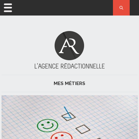
ACCUEIL
MÉTIER
L’AGENCE
ACTUALITÉ
MES MÉTIERS
RÉFÉRENCES
JOURNALISME ET PRESSE
CONTACT
RÉDACTION
RÉDACTION WEB ET RÉFÉRENCEMENT NATUREL