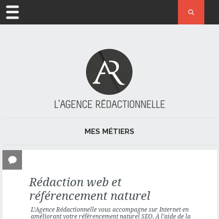
ACCUEIL
MÉTIER
L’AGENCE
ACTUALITÉ
MES MÉTIERS
RÉFÉRENCES
JOURNALISME ET PRESSE
CONTACT
Rédaction web et
RÉDACTION
référencement naturel
RÉDACTION WEB ET RÉFÉRENCEMENT NATUREL
L’Agence Rédactionnelle vous accompagne sur Internet en
améliorant votre référencement naturel SEO. À l’aide de la