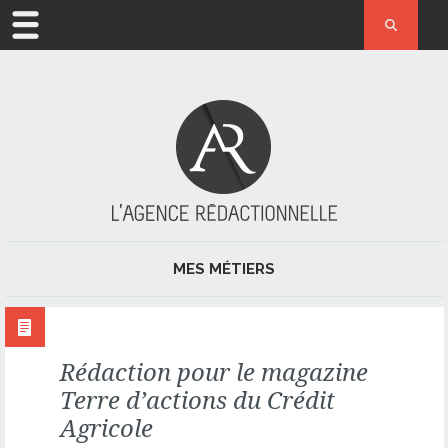
ACCUEIL
MÉTIER
L’AGENCE
ACTUALITÉ
MES MÉTIERS
RÉFÉRENCES
JOURNALISME ET PRESSE
CONTACT
Rédaction pour le magazine
RÉDACTION
Terre d’actions du Crédit
RÉDACTION WEB ET RÉFÉRENCEMENT NATUREL
Agricole