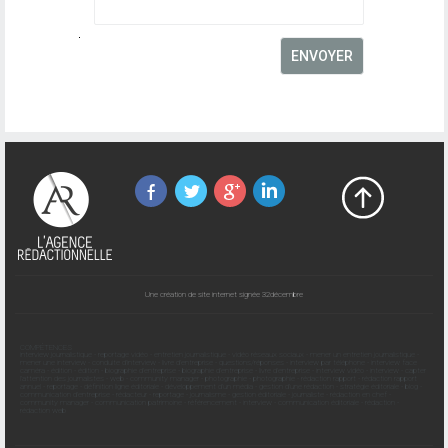
Une création de site internet signée 32décembre
COMPÉTENCES
interview journalistique
-
reportage vidéo
-
entretien journalistique
-
vidéo réseaux sociaux
-
mener un entretien journalistique
-
mener une interview
-
conduite d'interview
-
livre d'entreprise
-
questions/réponses
-
interview par téléphone
-
interview face
caméra
-
édition
-
édition
-
biographie d'entreprise
-
biographie d'entreprise
-
livre d'entreprise
-
interview vidéo
-
interview
-
capter
l'attention des journalistes
-
web
-
community manager
-
photographie
-
photographie
-
rédaction rapport
-
rédaction rapport
annuel
-
reportage
-
définition ligne éditoriale
-
développement d'un média
-
gestion d'une rédaction
-
stratégie éditoriale
-
blog
-
communication d'entreprise
-
rédacteur
-
reportage
-
journalisme
-
gestion éditoriale
-
journaliste
-
rédaction en chef
-
community manager
-
communication patrimoine
-
référencement
-
interview
-
communication éditoriale
-
rédaction
-
rédaction web