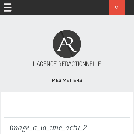
ACCUEIL
MÉTIER
L’AGENCE
ACTUALITÉ
MES MÉTIERS
RÉFÉRENCES
JOURNALISME ET PRESSE
CONTACT
RÉDACTION
RÉDACTION WEB ET RÉFÉRENCEMENT NATUREL
image_a_la_une_actu_2