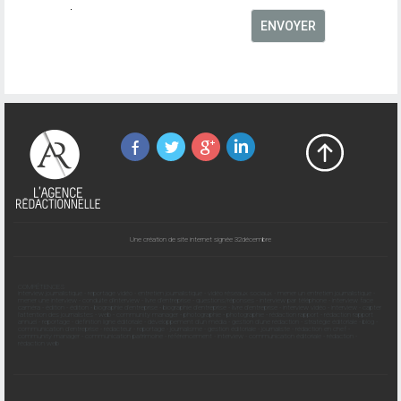
Une création de site internet signée 32décembre
COMPÉTENCES
interview journalistique
-
reportage vidéo
-
entretien journalistique
-
vidéo réseaux sociaux
-
mener un entretien journalistique
-
mener une interview
-
conduite d'interview
-
livre d'entreprise
-
questions/réponses
-
interview par téléphone
-
interview face
caméra
-
édition
-
édition
-
biographie d'entreprise
-
biographie d'entreprise
-
livre d'entreprise
-
interview vidéo
-
interview
-
capter
l'attention des journalistes
-
web
-
community manager
-
photographie
-
photographie
-
rédaction rapport
-
rédaction rapport
annuel
-
reportage
-
définition ligne éditoriale
-
développement d'un média
-
gestion d'une rédaction
-
stratégie éditoriale
-
blog
-
communication d'entreprise
-
rédacteur
-
reportage
-
journalisme
-
gestion éditoriale
-
journaliste
-
rédaction en chef
-
community manager
-
communication patrimoine
-
référencement
-
interview
-
communication éditoriale
-
rédaction
-
rédaction web