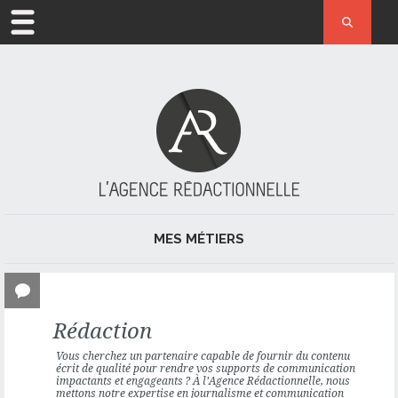
ACCUEIL
MÉTIER
L’AGENCE
ACTUALITÉ
MES MÉTIERS
RÉFÉRENCES
JOURNALISME ET PRESSE
CONTACT
Rédaction
RÉDACTION
Vous cherchez un partenaire capable de fournir du contenu
RÉDACTION WEB ET RÉFÉRENCEMENT NATUREL
écrit de qualité pour rendre vos supports de communication
impactants et engageants ? À l’Agence Rédactionnelle, nous
mettons notre expertise en
journalisme
et communication