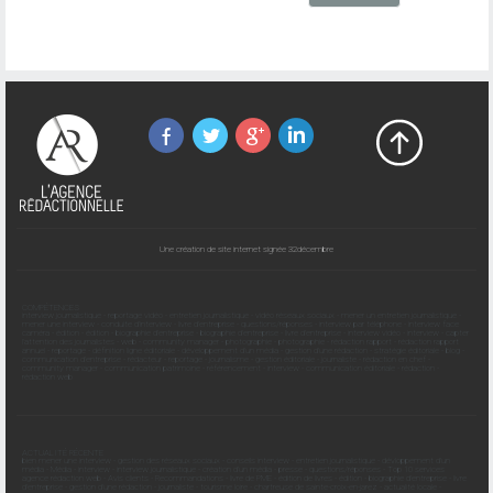
Une création de site internet signée 32décembre
COMPÉTENCES
interview journalistique
-
reportage vidéo
-
entretien journalistique
-
vidéo réseaux sociaux
-
mener un entretien journalistique
-
mener une interview
-
conduite d'interview
-
livre d'entreprise
-
questions/réponses
-
interview par téléphone
-
interview face
caméra
-
édition
-
édition
-
biographie d'entreprise
-
biographie d'entreprise
-
livre d'entreprise
-
interview vidéo
-
interview
-
capter
l'attention des journalistes
-
web
-
community manager
-
photographie
-
photographie
-
rédaction rapport
-
rédaction rapport
annuel
-
reportage
-
définition ligne éditoriale
-
développement d'un média
-
gestion d'une rédaction
-
stratégie éditoriale
-
blog
-
communication d'entreprise
-
rédacteur
-
reportage
-
journalisme
-
gestion éditoriale
-
journaliste
-
rédaction en chef
-
community manager
-
communication patrimoine
-
référencement
-
interview
-
communication éditoriale
-
rédaction
-
rédaction web
ACTUALITÉ RÉCENTE
bien mener une interview
-
gestion des réseaux sociaux
-
conseils interview
-
entretien journalistique
-
dévloppement d'un
média
-
Média
-
interview
-
interview journalistique
-
création d'un média
-
presse
-
questions/réponses
-
Top 10 services
agence rédaction web
-
Avis clients
-
Recommandations
-
livre de PME
-
édition de livres
-
édition
-
biographie d'entreprise
-
livre
d'entreprise
-
gestion d'une rédaction
-
journaliste
-
tourisme loire
-
chartreuse de sainte-croix-en-jarez
-
actualité locale
-