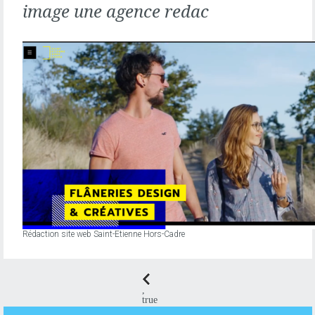
ÉDITION
image une agence redac
Rédaction site web Saint-Etienne Hors-Cadre
,
true