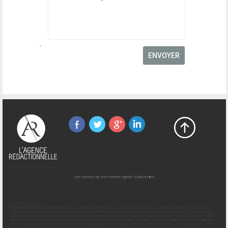
Une création de site internet signée 32décembre
COMPÉTENCES
interview journalistique
-
reportage vidéo
-
entretien journalistique
-
vidéo réseaux sociaux
-
mener un entretien journalistique
-
mener une interview
-
conduite d'interview
-
livre d'entreprise
-
questions/réponses
-
interview par téléphone
-
interview face
caméra
-
édition
-
édition
-
biographie d'entreprise
-
biographie d'entreprise
-
livre d'entreprise
-
interview vidéo
-
interview
-
capter
l'attention des journalistes
-
web
-
community manager
-
photographie
-
photographie
-
rédaction rapport
-
rédaction rapport
annuel
-
reportage
-
définition ligne éditoriale
-
développement d'un média
-
gestion d'une rédaction
-
stratégie éditoriale
-
blog
-
communication d'entreprise
-
rédacteur
-
reportage
-
journalisme
-
gestion éditoriale
-
journaliste
-
rédaction en chef
-