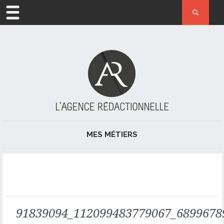
ACCUEIL
MÉTIER
L’AGENCE
ACTUALITÉ
MES MÉTIERS
RÉFÉRENCES
JOURNALISME ET PRESSE
CONTACT
RÉDACTION
RÉDACTION WEB ET RÉFÉRENCEMENT NATUREL
91839094_112099483779067_6899678