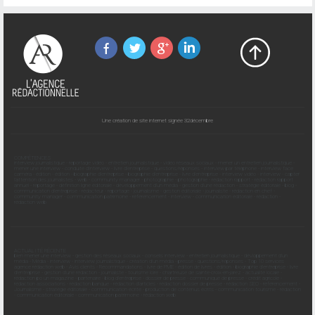
Une création de site internet signée 32décembre
COMPÉTENCES
interview journalistique
-
reportage vidéo
-
entretien journalistique
-
vidéo réseaux sociaux
-
mener un entretien journalistique
-
mener une interview
-
conduite d'interview
-
livre d'entreprise
-
questions/réponses
-
interview par téléphone
-
interview face
caméra
-
édition
-
édition
-
biographie d'entreprise
-
biographie d'entreprise
-
livre d'entreprise
-
interview vidéo
-
interview
-
capter
l'attention des journalistes
-
web
-
community manager
-
photographie
-
photographie
-
rédaction rapport
-
rédaction rapport
annuel
-
reportage
-
définition ligne éditoriale
-
développement d'un média
-
gestion d'une rédaction
-
stratégie éditoriale
-
blog
-
communication d'entreprise
-
rédacteur
-
reportage
-
journalisme
-
gestion éditoriale
-
journaliste
-
rédaction en chef
-
community manager
-
communication patrimoine
-
référencement
-
interview
-
communication éditoriale
-
rédaction
-
rédaction web
ACTUALITÉ RÉCENTE
bien mener une interview
-
gestion des réseaux sociaux
-
conseils interview
-
entretien journalistique
-
dévloppement d'un
média
-
Média
-
interview
-
interview journalistique
-
création d'un média
-
presse
-
questions/réponses
-
Top 10 services
agence rédaction web
-
Avis clients
-
Recommandations
-
livre de PME
-
édition de livres
-
édition
-
biographie d'entreprise
-
livre
d'entreprise
-
gestion d'une rédaction
-
journaliste
-
tourisme loire
-
chartreuse de sainte-croix-en-jarez
-
actualité locale
-
rédaction po un magazine
-
partenaire
-
blog d'entreprise
-
dossier de presse
-
communiqué de presse
-
crédit agricole
-
rédaction associations
-
rédaction banque
-
rédaction d'articles
-
rédaction dossier de presse
-
rédaction SEO
-
référencement
-
Journalisme
-
stratégie éditoriale
-
communication écrite
-
production de contenus écrits
-
communication tourisme
-
rédaction
-
communication éditoriale
-
communication patrimoine
-
rédaction web