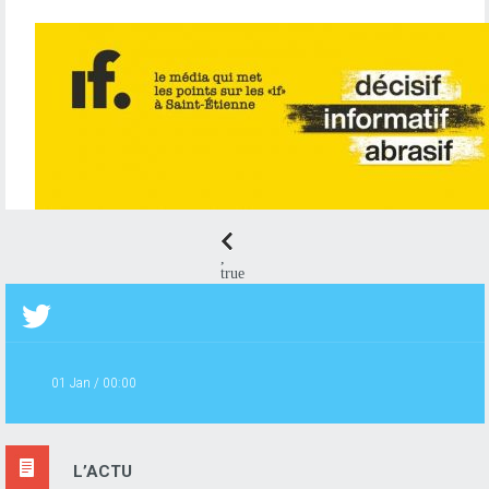
ÉDITION
,
true
01 Jan / 00:00
L’ACTU